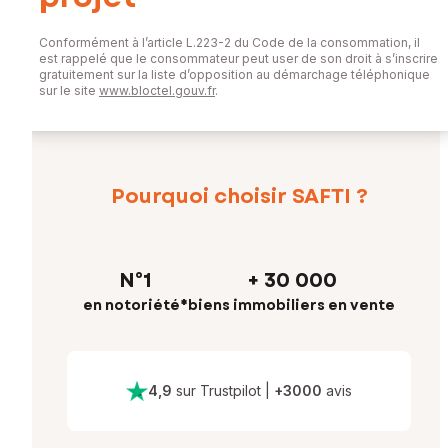
Conformément à l’article L.223-2 du Code de la consommation, il
est rappelé que le consommateur peut user de son droit à s’inscrire
gratuitement sur la liste d’opposition au démarchage téléphonique
sur le site
www.bloctel.gouv.fr
.
Pourquoi choisir SAFTI ?
N°1
+ 30 000
en notoriété*
biens immobiliers en vente
4,9
sur Trustpilot
|
+
3000
avis