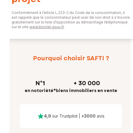
Conformément à l’article L.223-2 du Code de la consommation, il
est rappelé que le consommateur peut user de son droit à s’inscrire
gratuitement sur la liste d’opposition au démarchage téléphonique
sur le site
www.bloctel.gouv.fr
.
Pourquoi choisir SAFTI ?
N°1
+ 30 000
en notoriété*
biens immobiliers en vente
4,9
sur Trustpilot
|
+
3000
avis