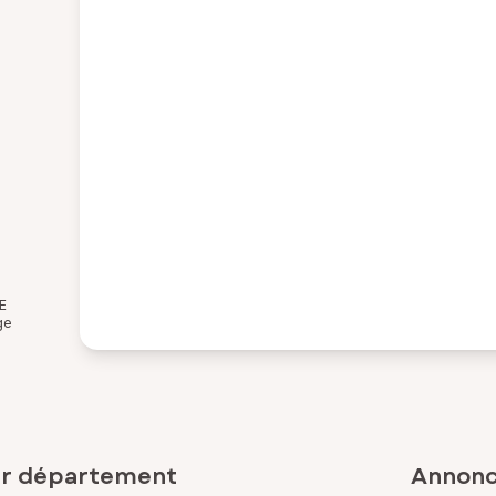
E
ge
ar département
Annonce