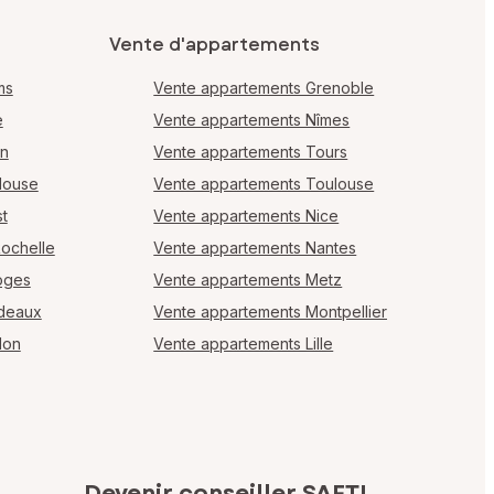
Vente d'appartements
ms
Vente appartements Grenoble
e
Vente appartements Nîmes
en
Vente appartements Tours
louse
Vente appartements Toulouse
t
Vente appartements Nice
Rochelle
Vente appartements Nantes
oges
Vente appartements Metz
rdeaux
Vente appartements Montpellier
lon
Vente appartements Lille
Devenir conseiller SAFTI