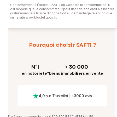
Conformément à l’article L.223-2 du Code de la consommation, il
est rappelé que le consommateur peut user de son droit à s’inscrire
gratuitement sur la liste d’opposition au démarchage téléphonique
sur le site
www.bloctel.gouv.fr
.
Pourquoi choisir SAFTI ?
N°1
+ 30 000
en notoriété*
biens immobiliers en vente
4,9
sur Trustpilot
|
+
3000
avis
EI - Agent commercial - 444 509 392 RSAC VERSAILLES