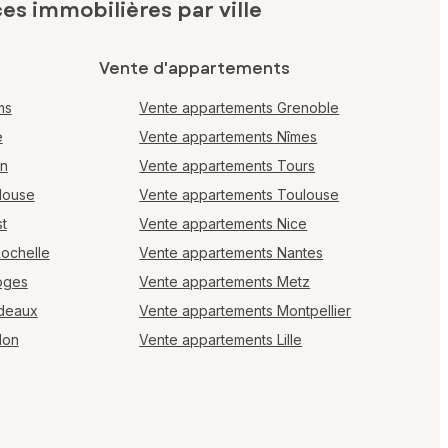
s immobilières par ville
Vente d'appartements
ms
Vente appartements Grenoble
e
Vente appartements Nîmes
en
Vente appartements Tours
louse
Vente appartements Toulouse
t
Vente appartements Nice
Rochelle
Vente appartements Nantes
oges
Vente appartements Metz
rdeaux
Vente appartements Montpellier
lon
Vente appartements Lille