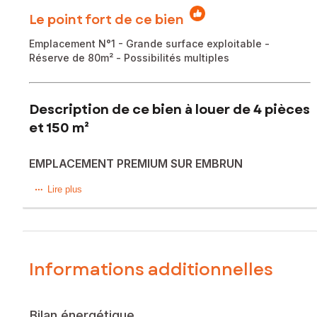
Le point fort de ce bien
Emplacement N°1 - Grande surface exploitable -
Réserve de 80m² - Possibilités multiples
Description de ce bien à louer de 4 pièces
et 150 m²
EMPLACEMENT PREMIUM SUR EMBRUN
À louer en plein cœur de la rue piétonne d’Embrun, avec un
Lire plus
emplacement à très forte visibilité, ce local commercial de
150 m² avec large vitrine offre une excellente exposition!!!
Il bénéficie en plus de 80 m² de réserve en sous-sol.
La modularité des lieux permet de multiples possibilités
Informations additionnelles
d'aménagements selon votre projet.
Il se situe dans une rue très passante en toutes saisons,
Bilan énergétique