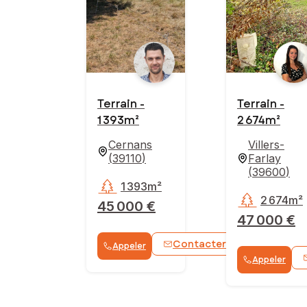
Terrain -
Terrain -
1 393m²
2 674m²
Cernans
Villers-
(
39110
)
Farlay
(
39600
)
1 393m²
2 674m²
45 000 €
47 000 €
Contacter
Appeler
WhatsApp
Appeler