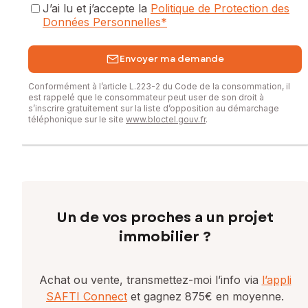
Prix de vente : 44 000 €
J’ai lu et j’accepte la
Politique de Protection des
Honoraires charge vendeur
Données Personnelles
*
Contactez votre conseiller SAFTI : Sylvain MANQUILLET,
Envoyer ma demande
Tél. : 06 15 11 31 50, E-mail : sylvain.manquillet@safti.fr - EI -
Agent commercial immatriculé au RSAC de Lons-le-Saunier
Conformément à l’article L.223-2 du Code de la consommation, il
sous le numéro 791 621 279
est rappelé que le consommateur peut user de son droit à
s’inscrire gratuitement sur la liste d’opposition au démarchage
téléphonique sur le site
www.bloctel.gouv.fr
.
Un de vos proches a un projet
immobilier ?
Achat ou vente, transmettez-moi l’info via
l’appli
SAFTI Connect
et gagnez 875€ en moyenne.