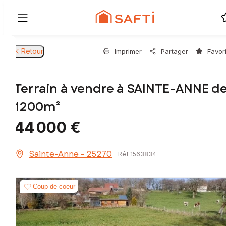
Retour
Imprimer
Partager
Favor
Terrain à vendre à SAINTE-ANNE d
1200m²
44 000 €
Sainte-Anne - 25270
Réf 1563834
Coup de coeur