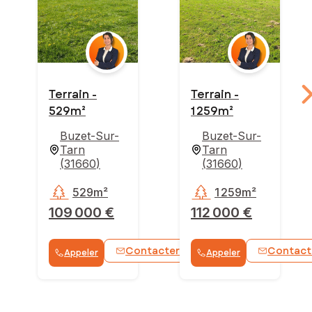
Terrain -
Terrain -
529m²
1 259m²
Buzet-Sur-
Buzet-Sur-
Tarn
Tarn
(
31660
)
(
31660
)
529m²
1 259m²
109 000 €
112 000 €
Contacter
Contact
Appeler
Appeler
WhatsApp