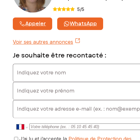
Contactez votre conseiller SAFTI : Laure BOUTIBONNES,
Tél. : 06 48 51 82 12, E-mail : laure.boutibonnes@safti.fr - EI -
5
/5
Agent commercial immatriculé au RSAC de CASTRES sous le
numéro 751 497 777
Appeler
WhatsApp
Voir ses autres annonces
Je souhaite être recontacté :
Indiquez votre nom
Indiquez votre prénom
E-mail
J’ai lu et j’accepte la
Politique de Protection des