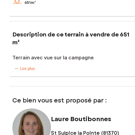
651m²
Description de ce terrain à vendre de 651
m²
Terrain avec vue sur la campagne
A moins de 5min des commerces et des écoles, terrain de
Lire plus
651m² avec vue dégagée sur la campagne.
Libre de tout constructeur il est vendu non viabilisé.
Les informations sur les risques auxquels ce bien est
Ce bien vous est proposé par :
exposé sont disponibles sur le site Géorisques :
www.georisques.gouv.fr
Prix de vente : 120 000 €
Laure Boutibonnes
Honoraires charge vendeur
St Sulpice la Pointe (81370)