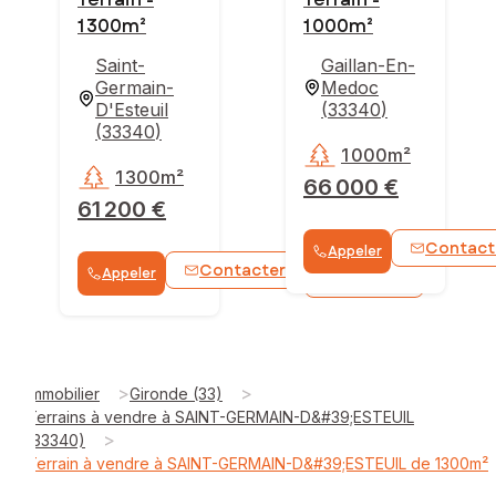
1 300m²
1 000m²
Saint-
Gaillan-En-
Germain-
Medoc
D'Esteuil
(
33340
)
(
33340
)
1 000m²
1 300m²
66 000 €
61 200 €
Contact
Appeler
Contacter
Appeler
WhatsApp
>
>
Immobilier
Gironde (33)
Terrains à vendre à SAINT-GERMAIN-D&#39;ESTEUIL
>
(33340)
Terrain à vendre à SAINT-GERMAIN-D&#39;ESTEUIL de 1300m²