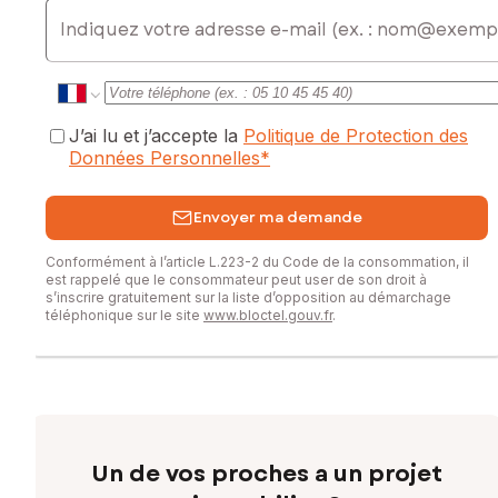
E-mail
0687069198, E-mail : katy.josselin@safti.fr - EI - Agent
commercial immatriculé au RSAC de LIBOURNE sous le
numéro 999925225
J’ai lu et j’accepte la
Politique de Protection des
Données Personnelles
*
Envoyer ma demande
Conformément à l’article L.223-2 du Code de la consommation, il
est rappelé que le consommateur peut user de son droit à
s’inscrire gratuitement sur la liste d’opposition au démarchage
téléphonique sur le site
www.bloctel.gouv.fr
.
Un de vos proches a un projet