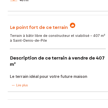
407m²
Le point fort de ce terrain
Terrain à bâtir libre de constructeur et viabilisé – 407 m²
à Saint-Denis-de-Pile
Description de ce terrain à vendre de 407
m²
Le terrain idéal pour votre future maison
Terrain à bâtir de 407 m², entièrement viabilisé, situé dans
Lire plus
un environnement calme à Saint-Denis-de-Pile, à proximité
de Libourne.
Idéal pour concrétiser votre projet de maison individuelle,