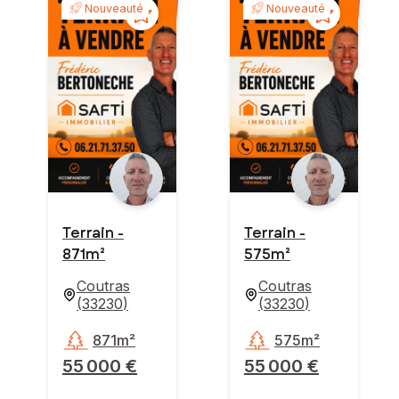
Nouveauté
Nouveauté
Terrain -
Terrain -
871m²
575m²
Coutras
Coutras
(
33230
)
(
33230
)
871m²
575m²
55 000 €
55 000 €