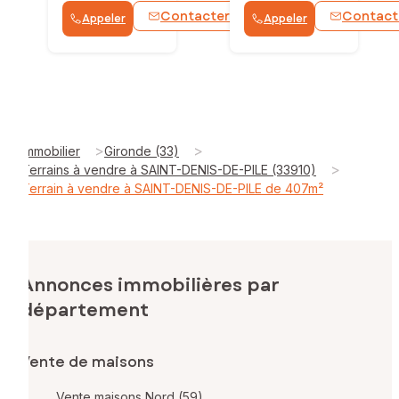
Contacter
Contact
Appeler
Appeler
WhatsApp
>
>
Immobilier
Gironde (33)
>
Terrains à vendre à SAINT-DENIS-DE-PILE (33910)
Terrain à vendre à SAINT-DENIS-DE-PILE de 407m²
Annonces immobilières par
département
Vente de maisons
Vente maisons Nord (59)