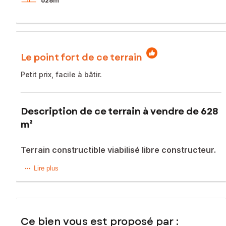
628m²
Le point fort de ce terrain
Petit prix, facile à bâtir.
Description de ce terrain à vendre de 628
m²
Terrain constructible viabilisé libre constructeur.
Situé dans la charmante commune des Omergues, au cœur
Lire plus
de la vallée du Jabron, dans un cadre naturel et préservé,
venez découvrir ce joli terrain constructible de 628 m2
orienté plein sud.
Ce terrain est libre constructeur et entièrement viabilisé
Ce bien vous est proposé par :
comme suit : tout à l’égout, eau, électricité et fibre optique.