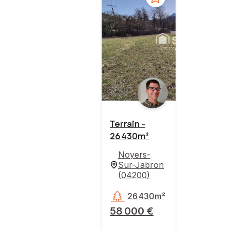
Terrain -
26 430m²
Noyers-
Sur-Jabron
(
04200
)
26 430m²
58 000 €