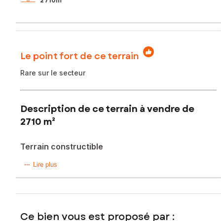
2 710m²
Le point fort de ce terrain
Rare sur le secteur
Description de ce terrain à vendre de
2710 m²
Terrain constructible
Ce terrain constructible bénéficie d'un emplacement
Lire plus
privilégié, offrant un cadre naturel paisible et authentique.
Avec une superficie de 2710 m², il représente une
opportunité idéale pour concrétiser un projet de
construction sur mesure.
Ce bien vous est proposé par :
Sa configuration permet d'envisager la création d'une