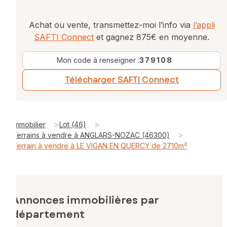
Achat ou vente, transmettez-moi l’info via
l’appli
SAFTI Connect
et gagnez 875€ en moyenne.
Mon code à renseigner :
379108
Télécharger SAFTI Connect
>
>
Immobilier
Lot (46)
>
Terrains à vendre à ANGLARS-NOZAC (46300)
Terrain à vendre à LE VIGAN EN QUERCY de 2710m²
Annonces immobilières par
département