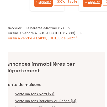
Contacter
Appeler
Appeler
WhatsApp
>
>
Immobilier
Charente-Maritime (17)
>
Terrains à vendre à L&#39; EGUILLE (17600)
Terrain à vendre à L&#39; EGUILLE de 842m²
Annonces immobilières par
département
Vente de maisons
Vente maisons Nord (59)
Vente maisons Bouches-du-Rhône (13)