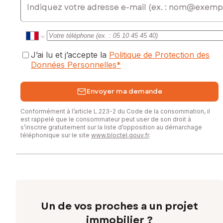
Contactez votre conseiller SAFTI : Véronique BÉLAY, Tél. :
0666211344, E-mail : veronique.belay@safti.fr - EI - Agent
commercial immatriculé au RSAC de La Rochelle sous le
numéro 987485380
J’ai lu et j’accepte la
Politique de Protection des
Données Personnelles
*
Envoyer ma demande
Conformément à l’article L.223-2 du Code de la consommation, il
est rappelé que le consommateur peut user de son droit à
s’inscrire gratuitement sur la liste d’opposition au démarchage
téléphonique sur le site
www.bloctel.gouv.fr
.
Un de vos proches a un projet
immobilier ?