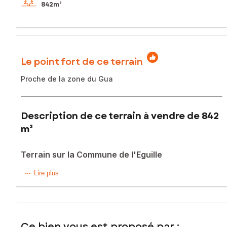
842m²
Le point fort de ce terrain
Proche de la zone du Gua
Description de ce terrain à vendre de 842
m²
Terrain sur la Commune de l'Eguille
À VENDRE – Terrain de 874 m² à La Petite Éguille
Lire plus
Découvrez ce magnifique terrain plat de 874 m²,
idéalement situé sur la commune de La Petite Éguille, une
localisation stratégique pour concrétiser votre projet de
Ce bien vous est proposé par :
construction?!