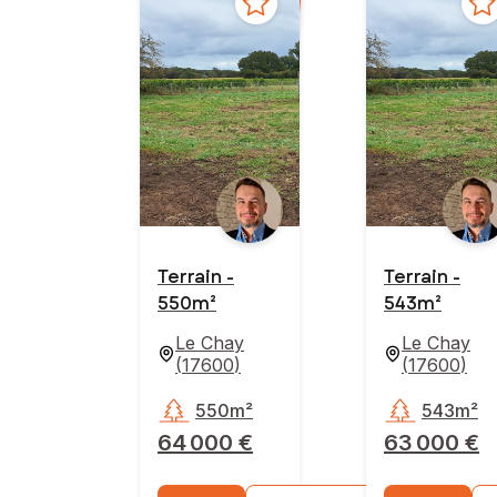
Terrain -
Terrain -
550m²
543m²
Le Chay
Le Chay
(
17600
)
(
17600
)
550m²
543m²
64 000 €
63 000 €