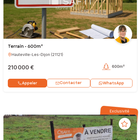
Terrain - 600m²
Hauteville-Les-Dijon
(
21121
)
210 000 €
600m²
Contacter
Appeler
WhatsApp
Exclusivité