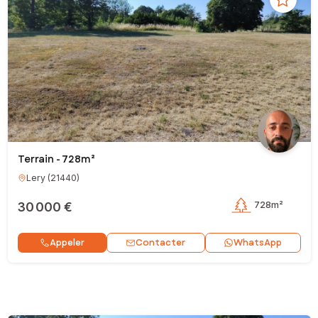
Terrain - 728m²
Lery
(
21440
)
30 000 €
728m²
Contacter
Appeler
WhatsApp