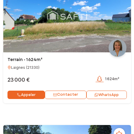
Terrain - 1 624m²
Laignes
(
21330
)
23 000 €
1 624m²
Contacter
Appeler
WhatsApp