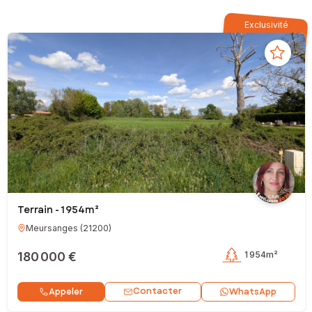
Exclusivité
Terrain - 1 954m²
Meursanges
(
21200
)
180 000 €
1 954m²
Contacter
Appeler
WhatsApp