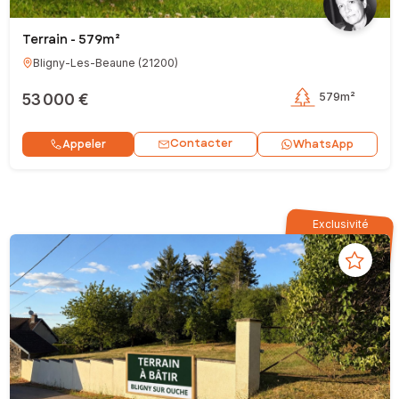
Terrain - 579m²
Bligny-Les-Beaune
(
21200
)
53 000 €
579m²
Contacter
Appeler
WhatsApp
Exclusivité