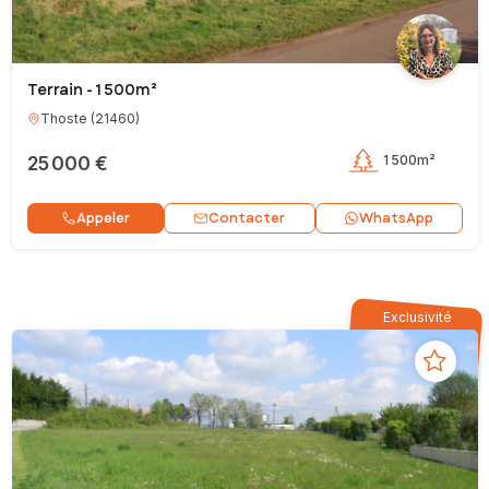
Terrain - 1 500m²
Thoste
(
21460
)
25 000 €
1 500m²
Contacter
Appeler
WhatsApp
Exclusivité