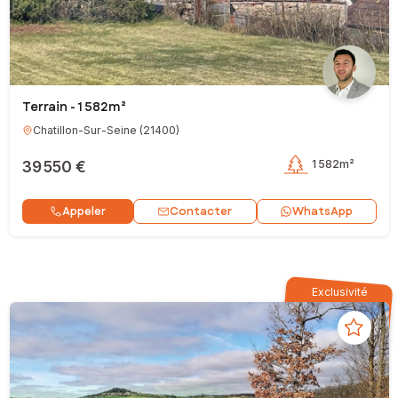
Terrain - 1 582m²
Chatillon-Sur-Seine
(
21400
)
39 550 €
1 582m²
Contacter
Appeler
WhatsApp
Exclusivité