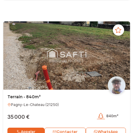
Terrain - 840m²
Pagny-Le-Chateau
(
21250
)
35 000 €
840m²
Contacter
Appeler
WhatsApp