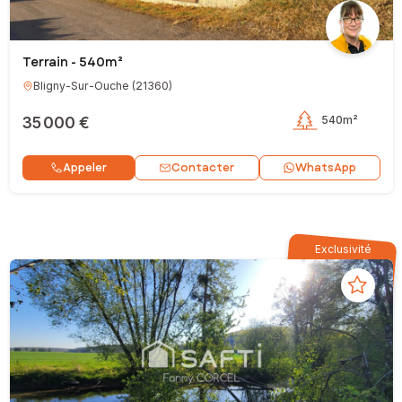
Terrain - 540m²
Bligny-Sur-Ouche
(
21360
)
35 000 €
540m²
Contacter
Appeler
WhatsApp
Exclusivité