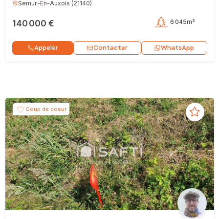
Semur-En-Auxois
(
21140
)
140 000 €
6 045m²
Contacter
Appeler
WhatsApp
Coup de coeur