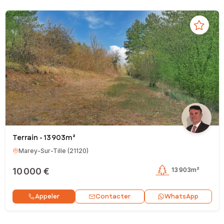
Terrain - 13 903m²
Marey-Sur-Tille
(
21120
)
10 000 €
13 903m²
Contacter
Appeler
WhatsApp