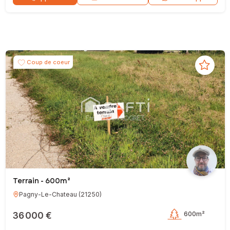
Coup de coeur
Terrain - 600m²
Pagny-Le-Chateau
(
21250
)
36 000 €
600m²