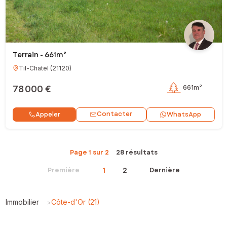
Terrain - 661m²
Til-Chatel
(
21120
)
78 000 €
661m²
Contacter
Appeler
WhatsApp
Page 1 sur 2
28 résultats
1
2
Première
Dernière
Immobilier
Côte-d'Or (21)
>