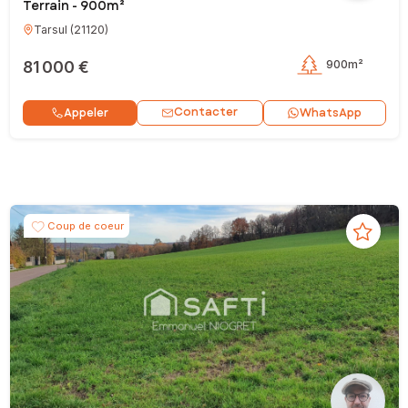
Terrain - 900m²
Tarsul
(
21120
)
81 000 €
900m²
Contacter
Appeler
WhatsApp
Coup de coeur