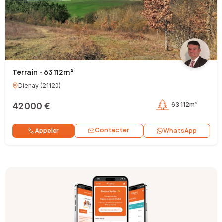
Terrain - 63 112m²
Dienay
(
21120
)
42 000 €
63 112m²
Contacter
Appeler
WhatsApp