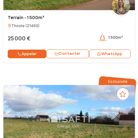
Terrain - 1 500m²
Thoste
(
21460
)
25 000 €
1 500m²
Contacter
Appeler
WhatsApp
Exclusivité