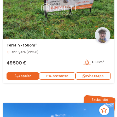
Terrain - 1 686m²
Labruyere
(
21250
)
49 500 €
1 686m²
Contacter
Appeler
WhatsApp
Exclusivité