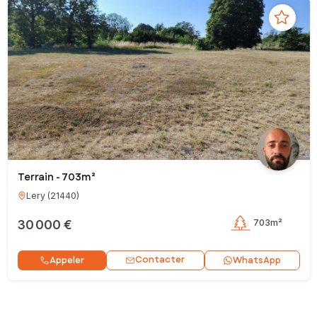
Terrain - 703m²
Lery
(
21440
)
30 000 €
703m²
Contacter
Appeler
WhatsApp