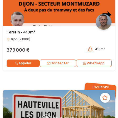
Terrain - 410m²
Dijon
(
21000
)
379 000 €
410m²
Contacter
Appeler
WhatsApp
Exclusivité