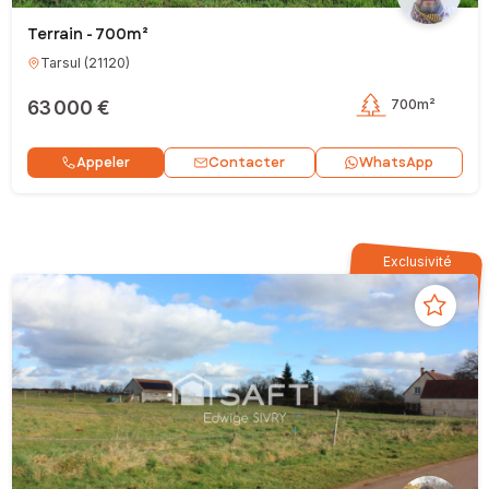
Terrain - 700m²
Tarsul
(
21120
)
63 000 €
700m²
Contacter
Appeler
WhatsApp
Exclusivité