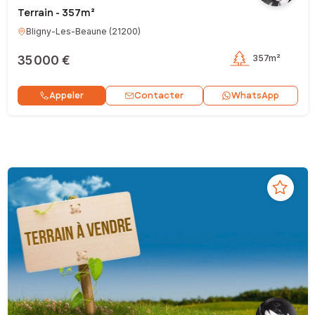
Terrain - 357m²
Bligny-Les-Beaune
(
21200
)
35 000 €
357m²
Contacter
Appeler
WhatsApp