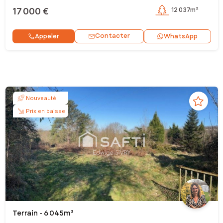
17 000 €
12 037m²
Contacter
Appeler
WhatsApp
Nouveauté
Prix en baisse
Terrain - 6 045m²