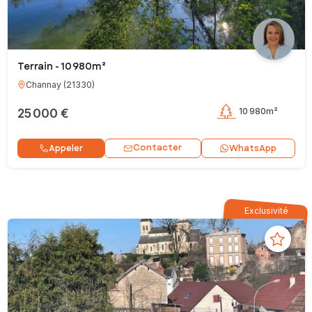
Terrain - 10 980m²
Channay
(
21330
)
25 000 €
10 980m²
Contacter
Appeler
WhatsApp
Exclusivité