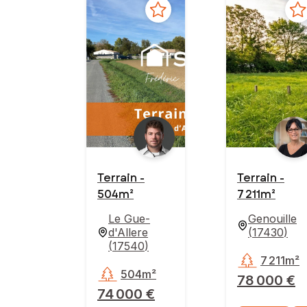
Terrain -
Terrain -
504m²
7 211m²
Le Gue-
Genouille
d'Allere
(
17430
)
(
17540
)
7 211m²
504m²
78 000 €
74 000 €