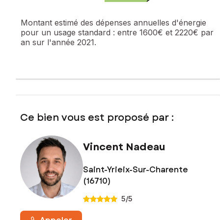
d’un cadre de vie agréable entre nature et commodités.
Montant estimé des dépenses annuelles d'énergie
Les informations sur les risques auxquels ce bien est
pour un usage standard :
entre 1600€ et 2220€ par
exposé sont disponibles sur le site Géorisques :
an sur l'année 2021.
www.georisques.gouv.fr
Prix de vente : 227 000 €
Honoraires charge vendeur
Contactez votre conseiller SAFTI : Vincent NADEAU, Tél. :
0662941710, E-mail : vincent.nadeau@safti.fr - EI - Agent
commercial immatriculé au RSAC de Angouleme sous le
Ce bien vous est proposé par :
numéro 539401067
Vincent Nadeau
Saint-Yrieix-Sur-Charente
(16710)
5
/5