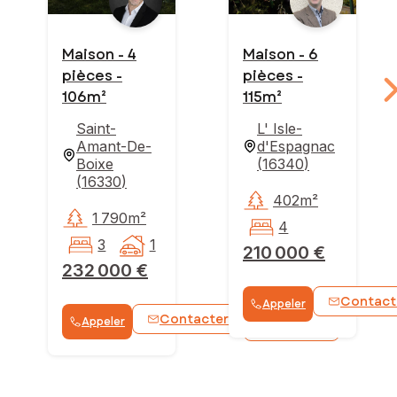
Maison - 4
Maison - 6
pièces -
pièces -
106m²
115m²
Saint-
L' Isle-
Amant-De-
d'Espagnac
Boixe
(
16340
)
(
16330
)
402m²
1 790m²
4
3
1
210 000 €
232 000 €
Contact
Appeler
Contacter
Appeler
WhatsApp