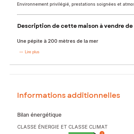
Environnement privilégié, prestations soignées et atm
Description de cette maison à vendre de 
Une pépite à 200 mètres de la mer
Au Hôme Varaville (limite Cabourg), à 200 mètres de la mer,
Lire plus
Ici, tout est réuni pour créer une véritable parenthèse hors
Dès l’entrée, le ton est donné : une atmosphère chaleure
La pièce de vie, baignée de lumière, invite à la détente 
quotidien aussi agréable que fonctionnel.
Côté nuit, le confort est au rendez-vous une chambre par
Informations additionnelles
d'enfant ou bureau avec dressing et un espace dortoir offr
Chaque détail a été soigné pour proposer un bien clé en ma
À l’extérieur, le jardin terrasse prolonge agréablement les
Bilan énergétique
Ce bien ne se décrit pas, il se ressent.
Que ce soit pour une résidence principale, secondaire ou u
CLASSE ÉNERGIE ET CLASSE CLIMAT
i