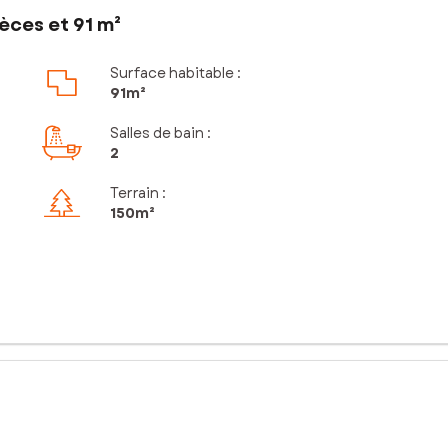
èces et 91 m²
Surface habitable :
91m²
Salles de bain
:
2
Terrain :
150m²