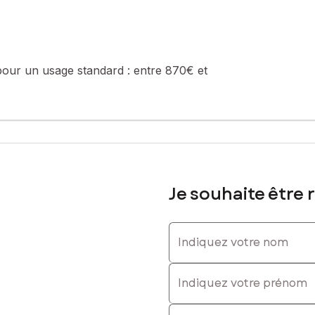
onibles.
sé sont disponibles sur le site Géorisques : www.georisques.gouv.fr
pour un usage standard :
entre 870€ et
59619154, E-mail : gregory.olio@safti.fr - EI - Agent commercial im
Je souhaite être 
Indiquez votre nom
Indiquez votre prénom
E-mail