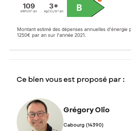
Une opportunité rare sur le secteur.
109
3*
B
Les biens de cette qualité ne restent jamais longtemps disp
kWh/m².
an
kgCO₂/m².
an
Les informations sur les risques auxquels ce bien est expo
Montant estimé des dépenses annuelles d'énergie 
Prix de vente : 580 000 €
1250€ par an sur l'année 2021.
Honoraires charge vendeur
Contactez votre conseiller SAFTI : Grégory OLIO, Tél. : 06
Ce bien vous est proposé par :
Grégory Olio
Cabourg (14390)