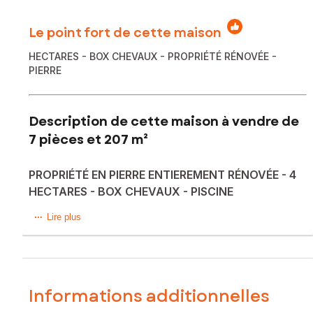
Le point fort de cette maison
HECTARES - BOX CHEVAUX - PROPRIÉTÉ RÉNOVÉE -
PIERRE
Description de cette maison à vendre de
7 pièces et 207 m²
PROPRIÉTÉ EN PIERRE ENTIEREMENT RÉNOVÉE - 4
HECTARES - BOX CHEVAUX - PISCINE
Cette superbe propriété, ancien corps de ferme
Lire plus
entièrement rénové, vous séduira par la qualité de ses
prestations et son cadre exceptionnel.
Implantée sur un terrain de 4,4 hectares, la maison a
bénéficié d’une rénovation complète avec des matériaux
de qualité, offrant un excellent confort de vie et une
Informations additionnelles
performance énergétique optimisée (pompe à chaleur,