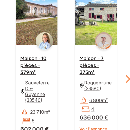
Maison - 10
Maison - 7
pièces -
pièces -
379m²
375m²
Sauveterre-
Roquebrune
De-
(
33580
)
Guyenne
(
33540
)
6 800m²
4
23 710m²
636 000 €
5
602 000 €
Voir l'annonce