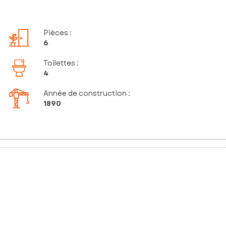
Pièces
:
6
Toilettes
:
4
Année de construction :
1890
uveaux propriétaires. Elle est située sur un terrain d'1,4 Ha