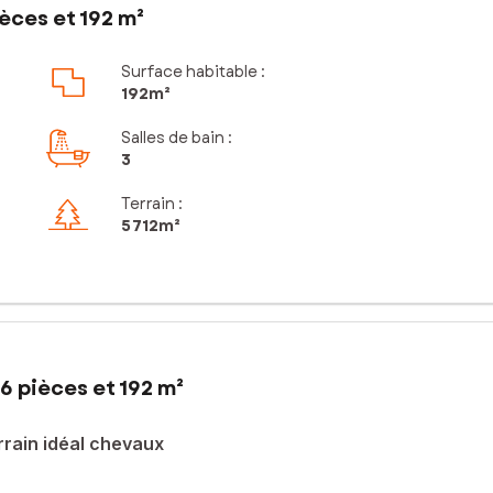
èces et 192 m²
Surface habitable :
192m²
Salles de bain
:
3
Terrain :
5 712m²
6 pièces et 192 m²
rrain idéal chevaux
Saint Sauveur en Puisaye, cette longère traditionnelle attend ses no