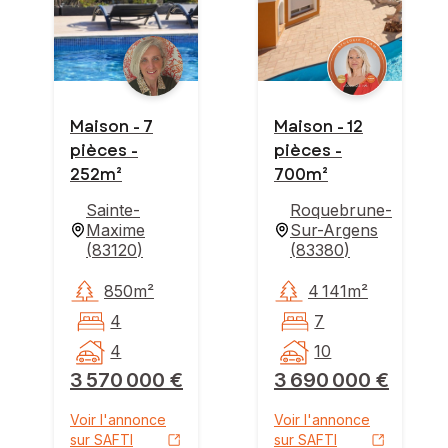
Maison - 7
Maison - 12
pièces -
pièces -
252m²
700m²
Sainte-
Roquebrune-
Maxime
Sur-Argens
(
83120
)
(
83380
)
850m²
4 141m²
4
7
4
10
3 570 000 €
3 690 000 €
Voir l'annonce
Voir l'annonce
sur SAFTI
sur SAFTI