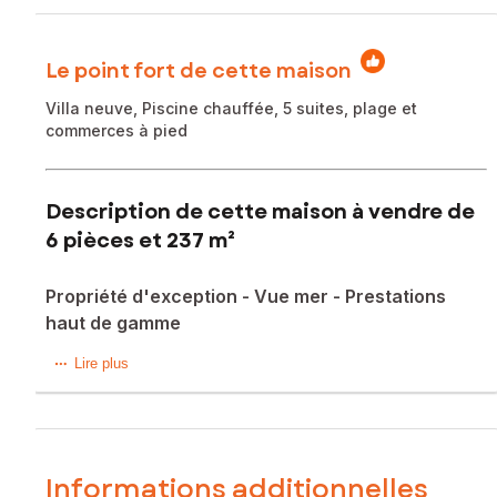
Le point fort de cette maison
Villa neuve, Piscine chauffée, 5 suites, plage et
commerces à pied
Description de cette maison à vendre de
6 pièces et 237 m²
Propriété d'exception - Vue mer - Prestations
haut de gamme
Sainte-Maxime – Propriété contemporaine d’exception
Lire plus
avec vue mer en cours d'achèvement (4T 2026)
Au cœur d’un domaine privé et sécurisé de Sainte-Maxime ,
à seulement quelques minutes à pied de la plage de la
Croisette et des commerces, cette somptueuse villa
Informations additionnelles