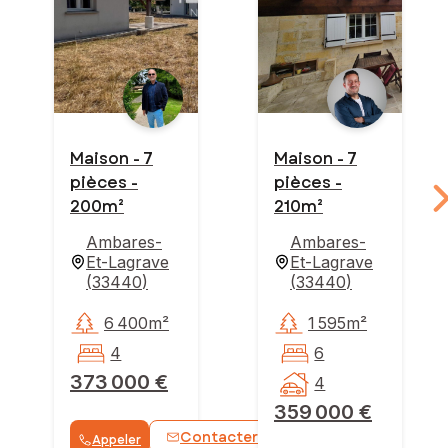
Maison - 7
Maison - 7
pièces -
pièces -
200m²
210m²
Ambares-
Ambares-
Et-Lagrave
Et-Lagrave
(
33440
)
(
33440
)
6 400m²
1 595m²
4
6
373 000 €
4
359 000 €
Contacter
Appeler
WhatsApp