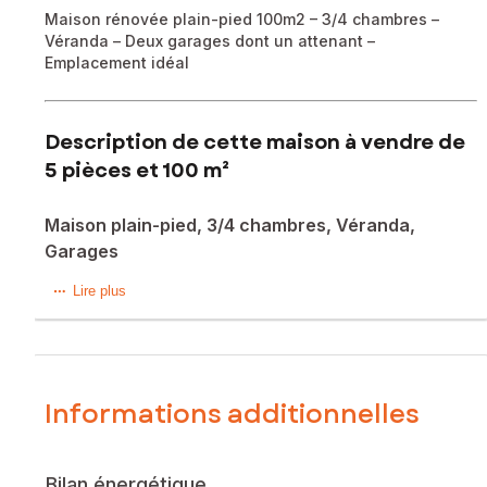
Maison rénovée plain-pied 100m2 – 3/4 chambres –
Véranda – Deux garages dont un attenant –
Emplacement idéal
Description de cette maison à vendre de
5 pièces et 100 m²
Maison plain-pied, 3/4 chambres, Véranda,
Garages
Située sur la charmante commune de Sainte Eulalie (33560),
Lire plus
dans un quartier résidentiel calme et proche des
commerces, des écoles et des transports (Gare de Sainte
Eulalie- Carbon Blanc à 5 mn, Gare Saint Jean à 15 mn, Bus
29 et 461 à 3 mn à pied), cette belle maison de plain pied
d'environ 100 m2, vous séduira par sa luminosité, son cadre
Informations additionnelles
paisible et ses prestations (rénovation totale).
La maison étant intégralement de plain pied, le confort et
Bilan énergétique