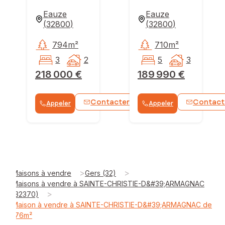
Eauze
Eauze
(
32800
)
(
32800
)
794m²
710m²
3
2
5
3
218 000 €
189 990 €
Contacter
Contact
Appeler
Appeler
WhatsApp
>
>
Maisons à vendre
Gers (32)
Maisons à vendre à SAINTE-CHRISTIE-D&#39;ARMAGNAC
>
(32370)
Maison à vendre à SAINTE-CHRISTIE-D&#39;ARMAGNAC de
176m²