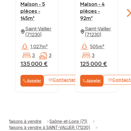
Maison - 5
Maison - 4
pièces -
pièces -
145m²
92m²
Saint-Vallier
Saint-Vallier
(
71230
)
(
71230
)
1 027m²
505m²
3
3
3
135 000 €
125 000 €
Contacter
Contact
Appeler
Appeler
WhatsApp
>
>
Maisons à vendre
Saône-et-Loire (71)
>
Maisons à vendre à SAINT-VALLIER (71230)