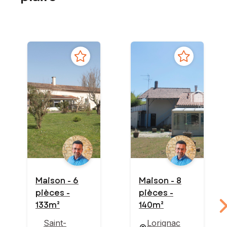
Maison - 6
Maison - 8
pièces -
pièces -
133m²
140m²
Saint-
Lorignac