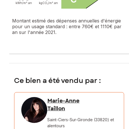
kWh/m².
an
kgCO₂/m².
an
Montant estimé des dépenses annuelles d'énergie
pour un usage standard :
entre 760€ et 1110€ par
an sur l'année 2021.
Ce bien a été vendu par :
Marie-Anne
Taillon
Saint-Ciers-Sur-Gironde (33820)
et
alentours