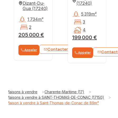
Dizant-Du-
(
17240
)
Gua
(
17240
)
5 319m²
1 734m²
3
2
4
205 000 €
199 000 €
Contacter
Appeler
WhatsApp
Contact
Appeler
>
>
Maisons à vendre
Charente-Maritime (17)
>
Maisons à vendre à SAINT-THOMAS-DE-CONAC (17150)
Maison à vendre à Saint-Thomas-de-Conac de 89m²