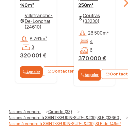
140m²
250m²
Villefranche-
Coutras
De-Lonchat
(
33230
)
(
24610
)
28 500m²
8 761m²
4
3
6
320 001 €
370 000 €
Contacter
Appeler
WhatsApp
Contact
Appeler
>
>
Maisons à vendre
Gironde (33)
Maisons à vendre à SAINT-SEURIN-SUR-L&#39;ISLE (33660)
Maison à vendre à SAINT-SEURIN-SUR-L&#39;ISLE de 149m²