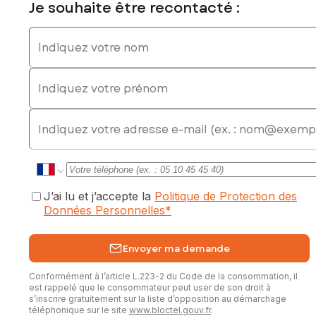
Les informations sur les risques auxquels ce bien est
Je souhaite être recontacté :
exposé sont disponibles sur le site Géorisques :
www.georisques.gouv.fr
Indiquez votre nom
Prix de vente : 352 000 €
Indiquez votre prénom
Honoraires charge vendeur
Contactez votre conseiller SAFTI : Thomas FORSANS, Tél. :
E-mail
0608724462, E-mail : thomas.forsans@safti.fr - EI - Agent
commercial immatriculé au RSAC de Libourne sous le
numéro 952 370 302
J’ai lu et j’accepte la
Politique de Protection des
Données Personnelles
*
Envoyer ma demande
Conformément à l’article L.223-2 du Code de la consommation, il
est rappelé que le consommateur peut user de son droit à
s’inscrire gratuitement sur la liste d’opposition au démarchage
téléphonique sur le site
www.bloctel.gouv.fr
.