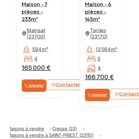
Maison - 7
Maison - 6
pièces -
pièces -
233m²
145m²
Mainsat
Tardes
(
23700
)
(
23170
)
594m²
13 564m²
4
3
165 000 €
4
166 700 €
Contacter
Appeler
WhatsApp
Contact
Appeler
>
>
Maisons à vendre
Creuse (23)
>
Maisons à vendre à SAINT-PRIEST (23110)