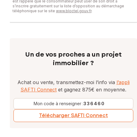
est rappelé que le consommateur peut user de son droit à
s’inscrire gratuitement sur la liste d’opposition au démarchage
téléphonique sur le site
www.bloctel.gouv.fr
.
Un de vos proches a un projet
immobilier ?
Achat ou vente, transmettez-moi l’info via
l’appli
SAFTI Connect
et gagnez 875€ en moyenne.
Mon code à renseigner :
336460
Télécharger SAFTI Connect