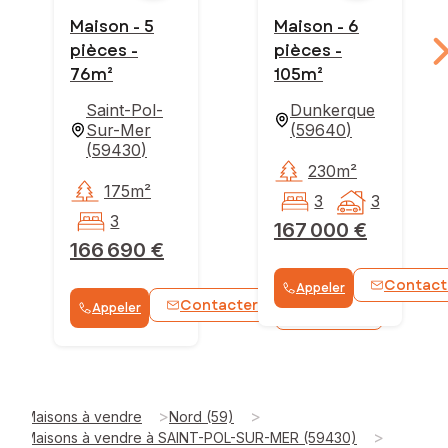
Maison - 5
Maison - 6
pièces -
pièces -
76m²
105m²
Saint-Pol-
Dunkerque
Sur-Mer
(
59640
)
(
59430
)
230m²
175m²
3
3
3
167 000 €
166 690 €
Contact
Appeler
Contacter
Appeler
WhatsApp
>
>
Maisons à vendre
Nord (59)
>
Maisons à vendre à SAINT-POL-SUR-MER (59430)