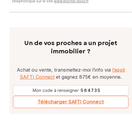
téléphonique sur le site
www.bloctel.gouv.fr
.
Un de vos proches a un projet
immobilier ?
Achat ou vente, transmettez-moi l’info via
l’appli
SAFTI Connect
et gagnez 875€ en moyenne.
Mon code à renseigner :
564735
Télécharger SAFTI Connect