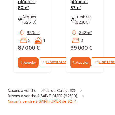
pièces -
pièces -
80m²
87m²
Arques
Lumbres
(
62510
)
(
62380
)
650m²
343m²
2
1
3
87 000 €
99 000 €
Contacter
Contact
Appeler
Appeler
WhatsApp
>
>
Maisons à vendre
Pas-de-Calais (62)
>
Maisons à vendre à SAINT-OMER (62500)
Maison à vendre à SAINT-OMER de 82m²