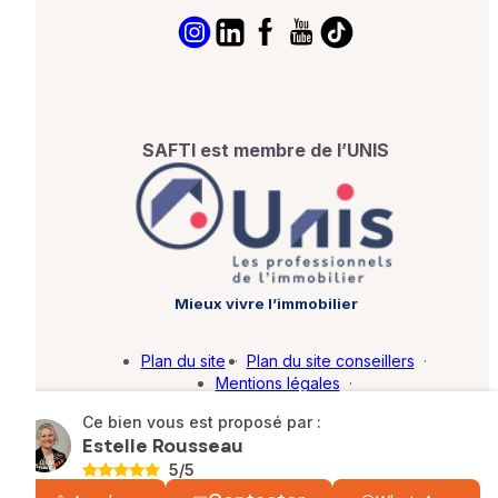
SAFTI est membre de l’UNIS
Mieux vivre l’immobilier
Plan du site
·
Plan du site conseillers
·
Mentions légales
·
Politique de protection des données
·
Ce bien vous est proposé par :
Barème d'honoraires
·
Paramétrer mes cookies
Estelle Rousseau
5
/5
© SAFTI 2026. Tous droits réservés.