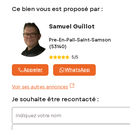
www.georisques.gouv.fr
Ce bien vous est proposé par :
Prix de vente : 149 100 €
Honoraires charge vendeur
Samuel Guillot
Contactez votre conseiller SAFTI : Samuel GUILLOT, Tél. :
Pre-En-Pail-Saint-Samson
0663038315, E-mail : samuel.guillot@safti.fr - EI - Agent
commercial immatriculé au RSAC de Laval sous le numéro
(53140)
478 520 638
5
/5
Appeler
WhatsApp
Voir ses autres annonces
Je souhaite être recontacté :
Indiquez votre nom
Indiquez votre prénom