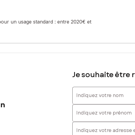
. : 0620730781, E-mail : eugenie.lamberton@safti.fr - EI - Agent 
pour un usage standard :
entre 2020€ et
Je souhaite être 
Indiquez votre nom
on
Indiquez votre prénom
E-mail