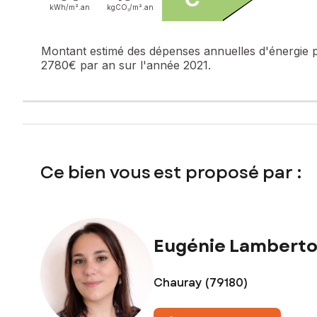
kWh/m².
an
kgCO₂/m².
an
Honoraires charge vendeur
Contactez votre conseiller SAFTI : Eugénie LAMBERTON, Tél
Montant estimé des dépenses annuelles d'énergie 
101740611
2780€ par an sur l'année 2021.
Ce bien vous est proposé par :
Eugénie Lambert
Chauray (79180)