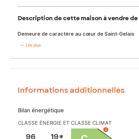
Description de cette maison à vendre de 
Demeure de caractère au cœur de Saint-Gelais
Certaines maisons offrent des mètres carrés. Celle-ci offre 
Lire plus
Au cœur de Saint-Gelais, cette élégante demeure en pierre
La maison s'organise sur plusieurs demi-niveaux, créant un
un salon cosy, quatre chambres dont une véritable suite pa
apparente.
Informations additionnelles
Le dernier plateau, déjà pré-équipé pour accueillir une sall
Cave, réserve, chaufferie, garage, matériaux de qualité, 
Bilan énergétique
Une maison de caractère, rénovée avec soin, où le charme 
CLASSE ÉNERGIE ET CLASSE CLIMAT
Les informations sur les risques auxquels ce bien est expo
i
96
19*
C
Prix de vente : 239 900 €