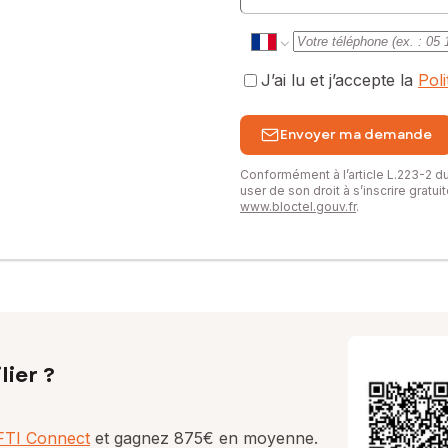
J’ai lu et j’accepte la
Pol
Envoyer ma demande
Conformément à l’article L.223-2 
user de son droit à s’inscrire gratu
www.bloctel.gouv.fr
.
lier ?
AFTI Connect
et gagnez 875€ en moyenne.