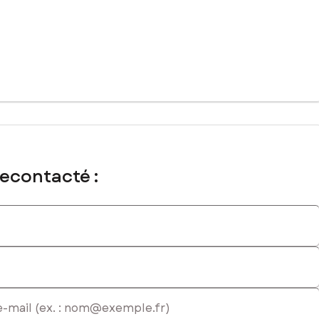
commercial immatriculé au RSAC de NIORT sous le numéro
recontacté :