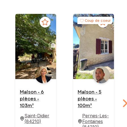
Coup de coeur
Maison - 6
Maison - 5
pièces -
pièces -
103m²
100m²
Saint-Didier
Pernes-Les-
(
84210
)
Fontaines
(
84210
)