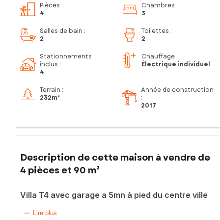
Pièces
:
Chambres
:
4
3
Salles de bain
:
Toilettes
:
2
2
Stationnements
Chauffage :
inclus
:
Électrique individuel
4
Terrain :
Année de construction
232m²
:
2017
Description de cette maison à vendre de
4 pièces et 90 m²
Villa T4 avec garage a 5mn à pied du centre ville
À seulement 40 minutes de la gare Avignon TGV,
Lire plus