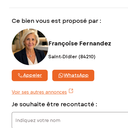
Prix de vente : 323 000 €
Honoraires charge vendeur
Ce bien vous est proposé par :
Contactez votre conseiller SAFTI : Françoise FERNANDEZ,
Tél. : 06 66 20 47 94, E-mail : francoise.fernandez@safti.fr -
EI - Agent commercial immatriculé au RSAC de AVIGNON
Françoise Fernandez
sous le numéro 478 328 032
Saint-Didier (84210)
Appeler
WhatsApp
Voir ses autres annonces
Je souhaite être recontacté :
Indiquez votre nom