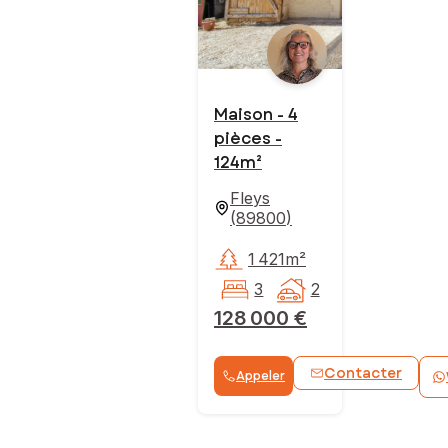
Maison - 4
pièces -
124m²
Fleys
(
89800
)
1 421m²
3
2
128 000 €
Contacter
Appeler