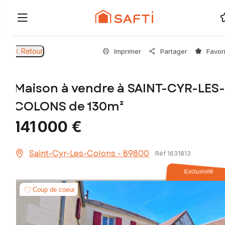
Retour
Imprimer
Partager
Favor
Maison à vendre à SAINT-CYR-LES-
COLONS de 130m²
141 000 €
Saint-Cyr-Les-Colons - 89800
Réf 1631813
Exclusivité
Coup de coeur