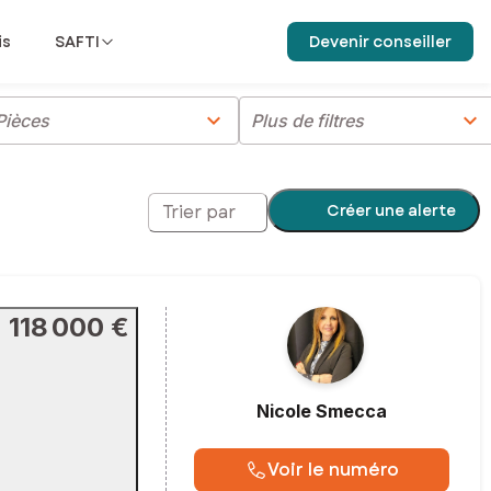
is
SAFTI
Devenir conseiller
chevron_right
chevron_right
Pièces
Plus de filtres
Créer une alerte
Trier par
118 000 €
Nicole
Smecca
Voir le numéro