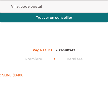
Ville, code postal
Trouver un conseiller
Page 1 sur 1
6 résultats
Première
1
Dernière
-SEINE (10400)