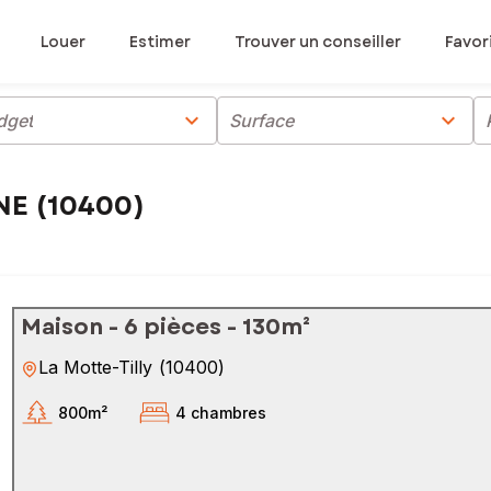
Louer
Estimer
Trouver un conseiller
Favor
chevron_right
chevron_right
dget
Surface
NE (10400)
Maison - 6 pièces - 130m²
La Motte-Tilly
(
10400
)
800m²
4 chambres