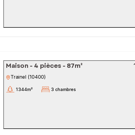
Maison - 4 pièces - 87m²
Trainel
(
10400
)
1 344m²
3 chambres