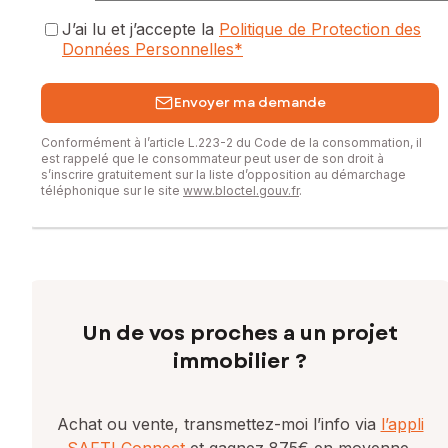
J’ai lu et j’accepte la
Politique de Protection des
Données Personnelles
*
Envoyer ma demande
Conformément à l’article L.223-2 du Code de la consommation, il
est rappelé que le consommateur peut user de son droit à
s’inscrire gratuitement sur la liste d’opposition au démarchage
téléphonique sur le site
www.bloctel.gouv.fr
.
Un de vos proches a un projet
immobilier ?
Achat ou vente, transmettez-moi l’info via
l’appli
SAFTI Connect
et gagnez 875€ en moyenne.