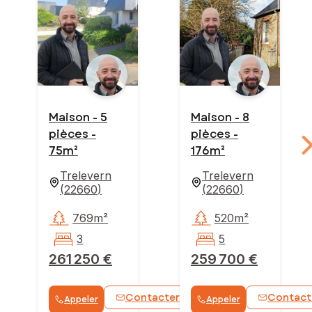
Maison - 5
Maison - 8
pièces -
pièces -
75m²
176m²
Trelevern
Trelevern
(
22660
)
(
22660
)
769m²
520m²
3
5
261 250 €
259 700 €
Contacter
Contact
Appeler
Appeler
WhatsApp