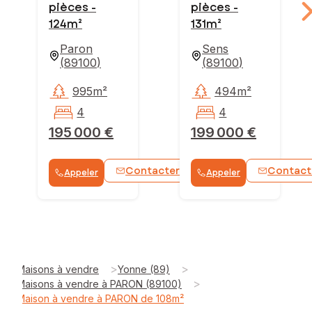
pièces -
pièces -
124m²
131m²
Paron
Sens
(
89100
)
(
89100
)
995m²
494m²
4
4
195 000 €
199 000 €
Contacter
Contact
Appeler
Appeler
WhatsApp
>
>
Maisons à vendre
Yonne (89)
>
Maisons à vendre à PARON (89100)
Maison à vendre à PARON de 108m²