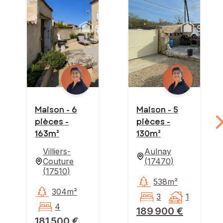
Maison - 6
Maison - 5
pièces -
pièces -
163m²
130m²
Villiers-
Aulnay
Couture
(
17470
)
(
17510
)
538m²
304m²
3
1
4
189 900 €
181 500 €