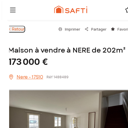
Retour
Imprimer
Partager
Favor
Maison à vendre à NERE de 202m²
173 000 €
Nere - 17510
Réf 1488489