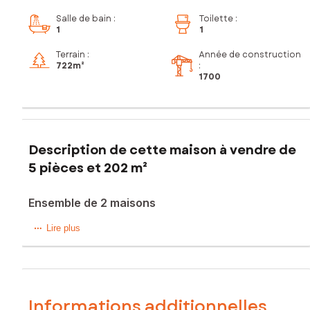
Salle de bain
:
Toilette
:
1
1
Terrain :
Année de construction
722m²
:
1700
Description de cette maison à vendre de
5 pièces et 202 m²
Ensemble de 2 maisons
Sur la commune de Néré, dans un cadre paisible et
Lire plus
verdoyant, vous découvrirez cet ancien moulin rénové
offrant une surface habitable d'environ 135 m² comprenant
au rez-de-chaussée, 1 grand salon lumineux, 1 salle d'eau
et une cuisine conviviale suivi d'un cellier.
Au premier étage, un pallier dessert 4 chambres. un
Informations additionnelles