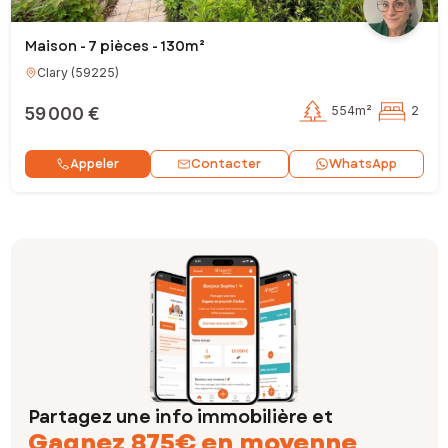
Maison - 7 pièces - 130m²
Clary
(
59225
)
59 000 €
554m²
2
Contacter
Appeler
WhatsApp
Partagez une info immobilière et
Gagnez 875€ en moyenne