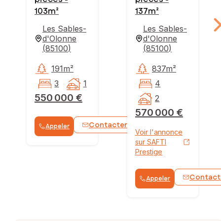
103m²
137m²
Les Sables-
Les Sables-
d'Olonne
d'Olonne
(
85100
)
(
85100
)
191m²
837m²
3
1
4
550 000 €
2
570 000 €
Contacter
Appeler
WhatsApp
Voir l'annonce
sur SAFTI
Prestige
Contact
Appeler