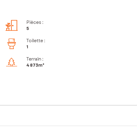
Pièces
:
5
Toilette
:
1
Terrain :
4 873m²