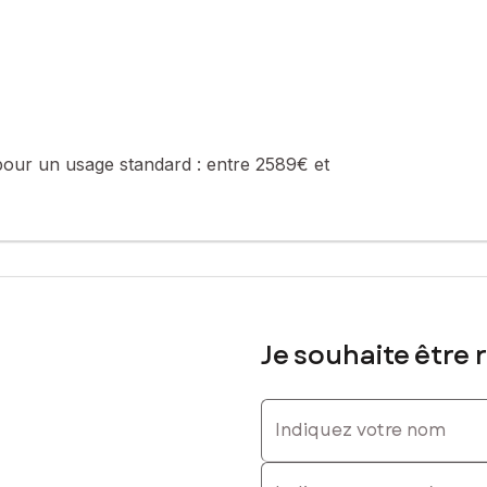
sé sont disponibles sur le site Géorisques : www.georisques.gouv.fr
 : 0609400950, E-mail : edith.dioudonnat@safti.fr - EI - Agent com
pour un usage standard :
entre 2589€ et
Je souhaite être 
Indiquez votre nom
Indiquez votre prénom