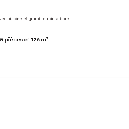
ec piscine et grand terrain arboré
5 pièces et 126 m²
ison individuelle de 126 m² habitables, nichée dans un environnemen
ffre au rez-de-chaussée une cuisine aménagée, une buanderie, une 
econd espace de vie accueille un salon ou une salle à manger selo
ue 2 autres chambres avec cachet apportent charme et authenticité.
, cave (vide sanitaire), terrain clôturé, verger, espace piscine ave
des beaux jours.
ir rapidement !