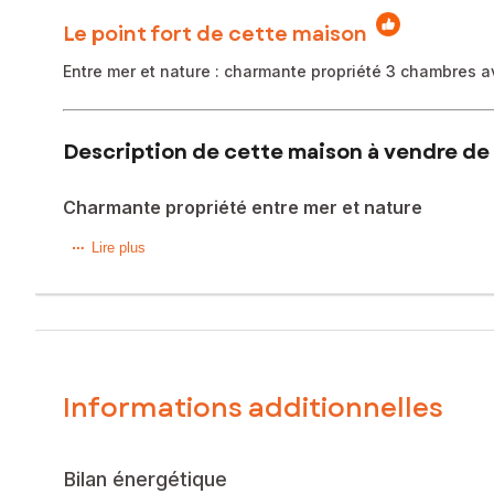
Le point fort de cette maison
Entre mer et nature : charmante propriété 3 chambres av
Description de cette maison à vendre de 
Charmante propriété entre mer et nature
Édith D. SAFTI vous propose en exclusivité : charmante ma
Lire plus
sur Yon, 20 minutes de Luçon et 30 minutes des plages.
Édifiée sur un terrain arboré de presque 5 000 m², elle o
qu’un chaleureux salon avec cheminée à foyer fermé. Un s
À l’étage, une chambre spacieuse de plus de 20 m² ainsi q
Informations additionnelles
Côté extérieur : grand garage attenant à la cuisine de 40 m²
dallée avec barbecue en pierres pour profiter pleinement 
Bilan énergétique
Un véritable havre de paix à moins de 200 000€ à découvr