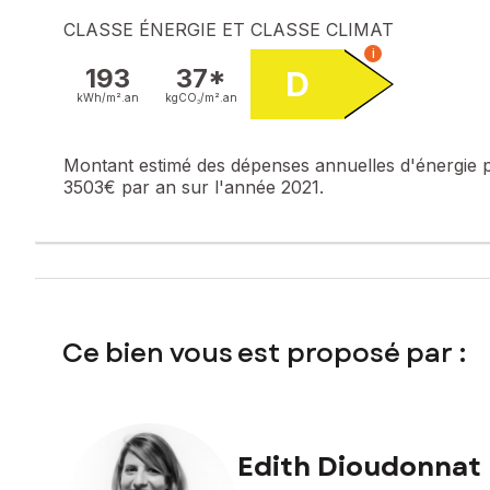
CLASSE ÉNERGIE ET CLASSE CLIMAT
Les informations sur les risques auxquels ce bien est expo
i
193
37*
D
Prix de vente : 195 000 €
kWh/m².
an
kgCO₂/m².
an
Honoraires charge vendeur
Contactez votre conseiller SAFTI : Edith DIOUDONNAT, Tél.
Montant estimé des dépenses annuelles d'énergie 
939449260
3503€ par an sur l'année 2021.
Ce bien vous est proposé par :
Edith Dioudonnat