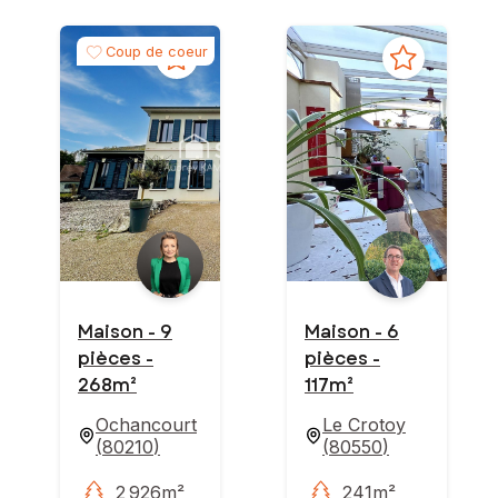
Coup de coeur
Maison - 9
Maison - 6
pièces -
pièces -
268m²
117m²
Ochancourt
Le Crotoy
(
80210
)
(
80550
)
2 926m²
241m²