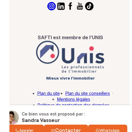
SAFTI est membre de l’UNIS
Mieux vivre l’immobilier
Plan du site
·
Plan du site conseillers
·
Mentions légales
·
Politique de protection des données
·
Barème d'honoraires
·
Paramétrer mes cookies
Ce bien vous est proposé par :
Sandra Vasseur
© SAFTI 2026. Tous droits réservés.
Contacter
Appeler
WhatsApp