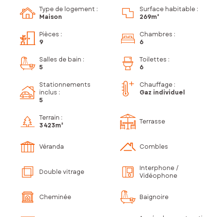
Type de logement :
Surface habitable :
Maison
269m²
Pièces
:
Chambres
:
9
6
Salles de bain
:
Toilettes
:
5
6
Stationnements
Chauffage :
inclus
:
Gaz individuel
5
Terrain :
Terrasse
3 423m²
Véranda
Combles
Interphone /
Double vitrage
Vidéophone
Cheminée
Baignoire