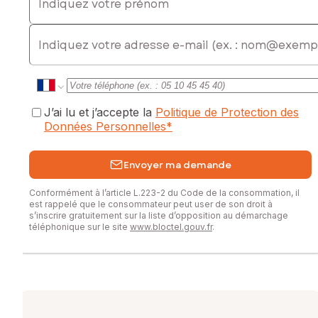
Honoraires charge vendeur
E-mail
Contactez votre conseiller SAFTI : Sandra VASSEUR, Tél. :
0670018497, E-mail : sandra.vasseur@safti.fr - EI - Agent
commercial immatriculé au RSAC de AMIENS sous le numéro
424935039
J’ai lu et j’accepte la
Politique de Protection des
Données Personnelles
*
Envoyer ma demande
Conformément à l’article L.223-2 du Code de la consommation, il
est rappelé que le consommateur peut user de son droit à
s’inscrire gratuitement sur la liste d’opposition au démarchage
téléphonique sur le site
www.bloctel.gouv.fr
.