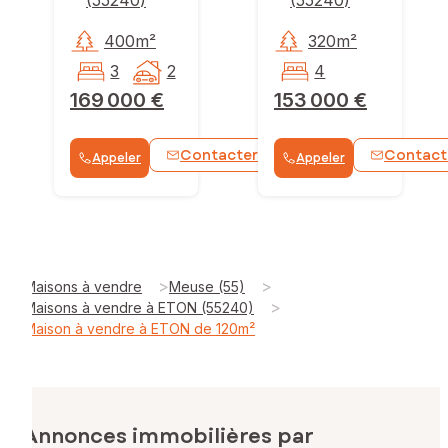
400m²
320m²
3
2
4
169 000 €
153 000 €
Contacter
Contact
Appeler
Appeler
WhatsApp
>
>
Maisons à vendre
Meuse (55)
>
Maisons à vendre à ETON (55240)
Maison à vendre à ETON de 120m²
Annonces immobilières par