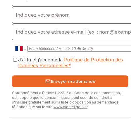
Les informations sur les risques auxquels ce bien est
Indiquez votre prénom
exposé sont disponibles sur le site Géorisques :
www.georisques.gouv.fr
E-mail
Prix de vente : 159 000 €
Honoraires charge vendeur
Contactez votre conseiller SAFTI : Valérie FOUQUET, Tél. :
0619431349, E-mail : valerie.fouquet@safti.fr - EI - Agent
commercial immatriculé au RSAC de BAR LE DUC sous le
J’ai lu et j’accepte la
Politique de Protection des
numéro 844 079 244
Données Personnelles
*
Envoyer ma demande
Conformément à l’article L.223-2 du Code de la consommation, il
est rappelé que le consommateur peut user de son droit à
s’inscrire gratuitement sur la liste d’opposition au démarchage
téléphonique sur le site
www.bloctel.gouv.fr
.