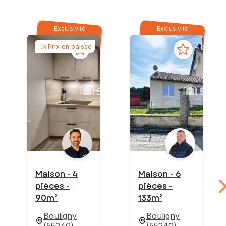
Exclusivité
Exclusivité
Prix en baisse
Maison - 4
Maison - 6
pièces -
pièces -
90m²
133m²
Bouligny
Bouligny
(
55240
)
(
55240
)