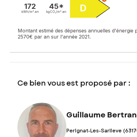
numéro 488616855
172
45*
D
kWh/m².
an
kgCO₂/m².
an
Montant estimé des dépenses annuelles d'énergie 
2570€ par an sur l'année 2021.
Ce bien vous est proposé par :
Guillaume Bertra
Perignat-Les-Sarlieve (6317