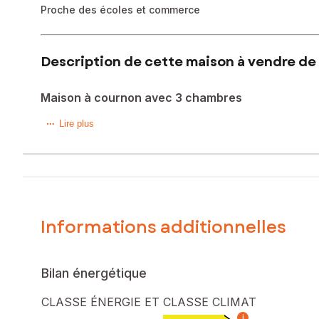
Proche des écoles et commerce
Description de cette maison à vendre de 
Maison à cournon avec 3 chambres
Cette maison de 85 m² située à Cournon-d'Auvergne (6380
Lire plus
dynamique offre un accès facile aux commodités ainsi que l
lycée, un collège, et une crèche à proximité ravira les famil
Construite en 1971, cette maison de 5 pièces comprend 3 gr
famille. Elle est équipée d'une climatisation réversible p
en rez de chaussée pouvant être aménagé en studio. Un g
Informations additionnelles
Les informations sur les risques auxquels ce bien est expo
Prix de vente : 260 000 €
Bilan énergétique
Honoraires charge vendeur
CLASSE ÉNERGIE ET CLASSE CLIMAT
Contactez votre conseiller SAFTI : Guillaume BERTRAND, Tél
i