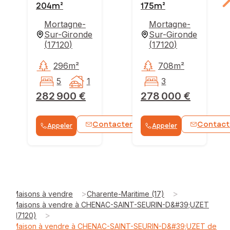
204m²
175m²
Mortagne-
Mortagne-
Sur-Gironde
Sur-Gironde
(
17120
)
(
17120
)
296m²
708m²
5
1
3
282 900 €
278 000 €
Contacter
Contact
Appeler
Appeler
WhatsApp
>
>
Maisons à vendre
Charente-Maritime (17)
Maisons à vendre à CHENAC-SAINT-SEURIN-D&#39;UZET
>
(17120)
Maison à vendre à CHENAC-SAINT-SEURIN-D&#39;UZET de