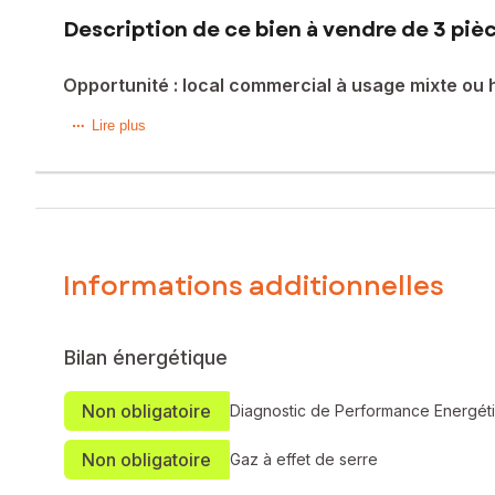
Description de ce bien à vendre de 3 pièc
Opportunité : local commercial à usage mixte ou 
Dans le quartier du Port de plaisance, je vous propose à l
Lire plus
travaux vous pouvez l'adapter à votre projet soit un usage 
Emplacement premium avec une vue mer
Un place de parking privé au pied du local et de nombreux
IMPORTANT
==> Commentaires DPE
Informations additionnelles
Les consommations énergétiques relevées sont intrinsèque
considérées comme représentatives des seuls besoins éner
Dossier complet après engagement de confidentialité.
Bilan énergétique
Pour plus d'infos n'hésitez pas à me contacter !
Non obligatoire
Diagnostic de Performance Energét
Les informations sur les risques auxquels ce bien est expo
Non obligatoire
Prix de cession honoraires d’agence HT inclus : 263 900 €
Gaz à effet de serre
Prix de cession hors honoraires d’agence : 252 000 €