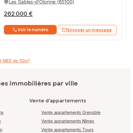
Les Sables-d'Olonne
(
85100
)
262 000 €
Voir le numéro
Envoyer un message
R-MER de 112m²
s immobilières par ville
Vente d'appartements
ms
Vente appartements Grenoble
e
Vente appartements Nîmes
en
Vente appartements Tours