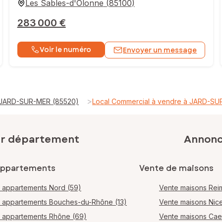
Les Sables-d'Olonne
(
85100
)
283 000 €
Voir le numéro
Envoyer un message
>
à JARD-SUR-MER (85520)
Local Commercial à vendre à JARD-SU
ar département
Annonce
appartements
Vente de maisons
 appartements Nord (59)
Vente maisons Rei
 appartements Bouches-du-Rhône (13)
Vente maisons Nic
 appartements Rhône (69)
Vente maisons Ca