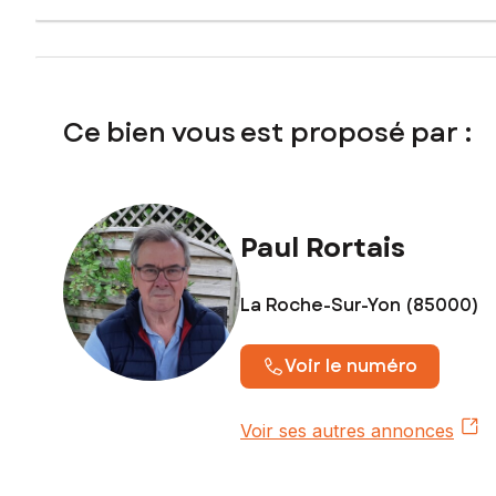
Honoraires d'agence charge acquéreur : 11 900 € HT + 2 
Contactez votre conseiller SAFTI : Paul RORTAIS, Tél. : 0
147
Ce bien vous est proposé par :
Paul Rortais
La Roche-Sur-Yon (85000)
Voir le numéro
Voir ses autres annonces