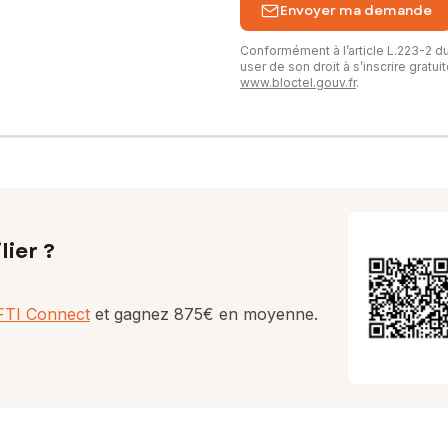
Envoyer ma demande
Conformément à l’article L.223-2 
user de son droit à s’inscrire gratu
www.bloctel.gouv.fr
.
lier ?
AFTI Connect
et gagnez 875€ en moyenne.