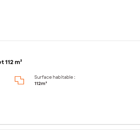
t 112 m²
Surface habitable :
112m²