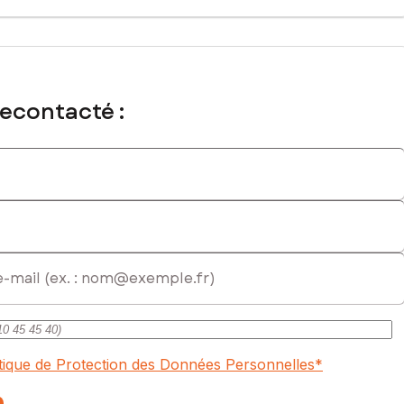
immatriculé au RSAC de LA ROCHESUR YON sous le numéro 800 239
recontacté :
itique de Protection des Données Personnelles
*