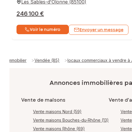
Les Sables-d'Olonne
(
85100
)
246 100 €
Voir le numéro
Envoyer un message
>
>
Immobilier
Vendée (85)
locaux commerciaux à vendre 
Annonces immobilières p
Vente de maisons
Vente d'
Vente maisons Nord (59)
Vente
Vente maisons Bouches-du-Rhône (13)
Vente
Vente maisons Rhône (69)
Vente