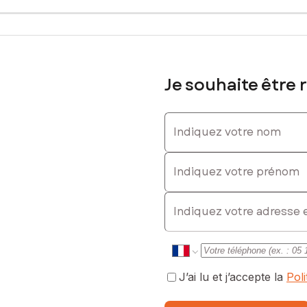
380 € TVA, soit 14 280 € TTC
635940763, E-mail : paul.rortais@safti.fr - EI - Agent commercial 
Je souhaite être 
Indiquez votre nom
Indiquez votre prénom
E-mail
J’ai lu et j’accepte la
Pol