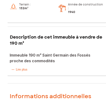
Terrain :
Année de construction
132m²
:
1940
Description de cet immeuble à vendre de
190 m²
Immeuble 190 m² Saint Germain des Fossés
proche des commodités
Immeuble 190 m² Saint Germain des Fossés proche des
Lire plus
commodités
Il se compose de 3 appartements :
2 F2 de 43 m² chacun
1 F3 de 86 m²
Le F3 est loué 561 € + 45 € charge
Informations additionnelles
Le F2 est loué 365 € + 20 € charge
Le troisième est libre.