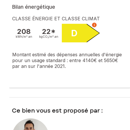
Bon rapport locatif
Bilan énergétique
Prix : 109 000 €
Pour de plus amples renseignements veuillez me contacter
CLASSE ÉNERGIE ET CLASSE CLIMAT
au 06 83 48 21 04 ...
i
208
22*
D
Les informations sur les risques auxquels ce bien est
exposé sont disponibles sur le site Géorisques :
kWh/m².
an
kgCO₂/m².
an
www.georisques.gouv.fr
Montant estimé des dépenses annuelles d'énergie
Prix de vente : 109 000 €
pour un usage standard :
entre 4140€ et 5650€
Honoraires charge vendeur
par an sur l'année 2021.
Contactez votre conseiller SAFTI : Thierry MINA, Tél. : 06 83
48 21 04, E-mail : thierry.mina@safti.fr - EI - Agent
commercial immatriculé au RSAC de CUSSET sous le
numéro 848 529 582
Ce bien vous est proposé par :