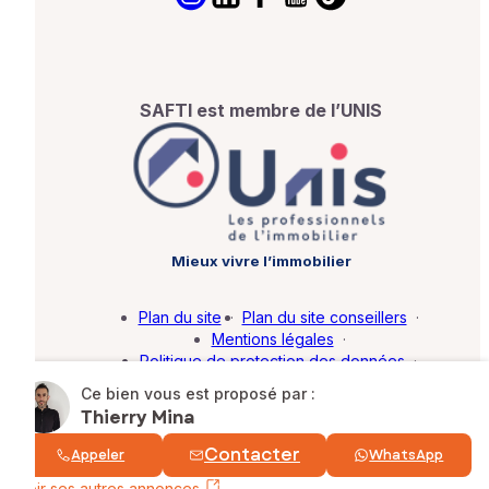
SAFTI est membre de l’UNIS
Mieux vivre l’immobilier
Plan du site
·
Plan du site conseillers
·
Mentions légales
·
Politique de protection des données
·
Barème d'honoraires
·
Paramétrer mes cookies
Ce bien vous est proposé par :
Thierry Mina
© SAFTI 2026. Tous droits réservés.
Contacter
Appeler
WhatsApp
Voir ses autres annonces