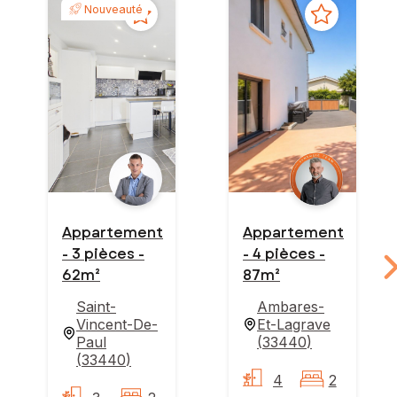
Nouveauté
Appartement
Appartement
- 3 pièces -
- 4 pièces -
62m²
87m²
Saint-
Ambares-
Vincent-De-
Et-Lagrave
Paul
(
33440
)
(
33440
)
4
2