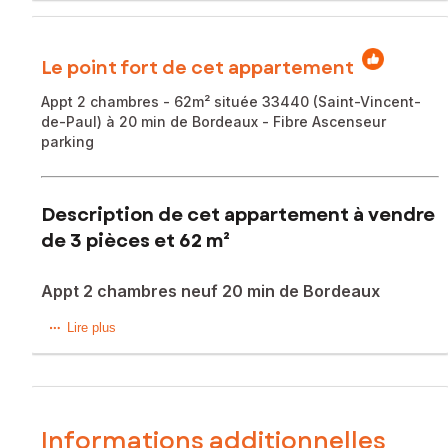
Le point fort de cet appartement
Appt 2 chambres - 62m² située 33440 (Saint-Vincent-
de-Paul) à 20 min de Bordeaux - Fibre Ascenseur
parking
Description de cet appartement à vendre
de 3 pièces et 62 m²
Appt 2 chambres neuf 20 min de Bordeaux
Situé à Saint-Vincent-de-Paul (33440) à 5 min de Saint-
Lire plus
André de Cubzac et 20 min de Bordeaux, dans un
environnement calme et recherché, cet appartement
bénéficie d’un cadre de vie agréable à proximité à pied
des bus, des commerces, écoles et espaces verts. Un
emplacement idéal pour une résidence principale ou un
Informations additionnelles