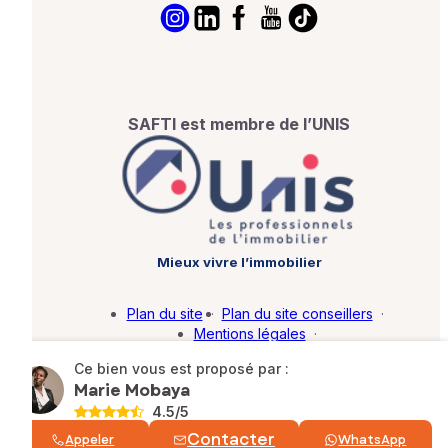
SAFTI est membre de l’UNIS
Mieux vivre l’immobilier
Plan du site
·
Plan du site conseillers
·
Mentions légales
·
Politique de protection des données
·
Ce bien vous est proposé par :
Barème d'honoraires
·
Paramétrer mes cookies
Marie Mobaya
4.5
/5
© SAFTI 2026. Tous droits réservés.
Contacter
Appeler
WhatsApp