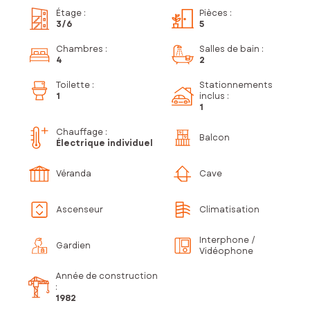
Étage
:
Pièces
:
3
/6
5
Chambres
:
Salles de bain
:
4
2
Toilette
:
Stationnements
1
inclus
:
1
Chauffage :
Balcon
Électrique individuel
Véranda
Cave
Ascenseur
Climatisation
Interphone /
Gardien
Vidéophone
Année de construction
:
1982