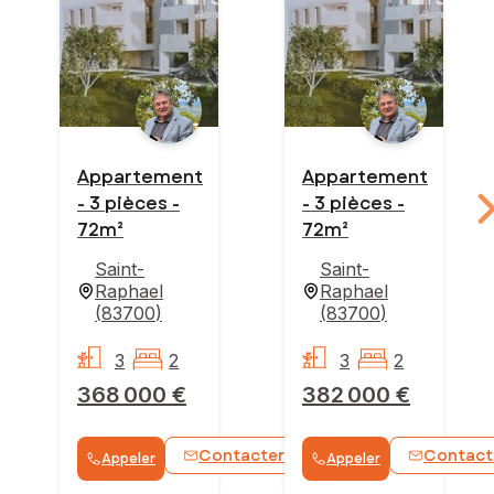
Appartement
Appartement
- 3 pièces -
- 3 pièces -
72m²
72m²
Saint-
Saint-
Raphael
Raphael
(
83700
)
(
83700
)
3
2
3
2
368 000 €
382 000 €
Contacter
Contact
Appeler
Appeler
WhatsApp