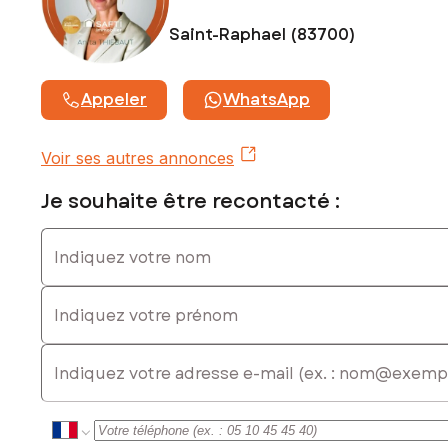
Honoraires charge vendeur
Saint-Raphael (83700)
Contactez votre conseiller SAFTI : Anita THIEBAUT, Tél. :
0650221640, E-mail : anita.thiebaut@safti.fr - EI - Agent
commercial immatriculé au RSAC de FREJUS sous le numéro
Appeler
WhatsApp
798002754
Voir ses autres annonces
Je souhaite être recontacté :
Indiquez votre nom
Indiquez votre prénom
E-mail