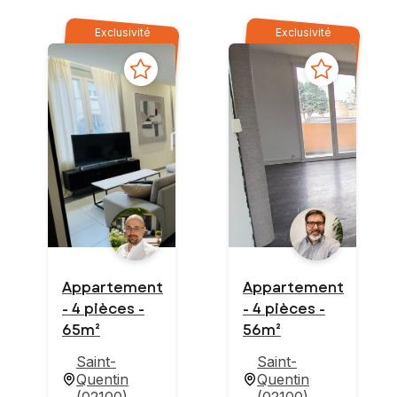
Exclusivité
Exclusivité
Appartement
Appartement
- 4 pièces -
- 4 pièces -
65m²
56m²
Saint-
Saint-
Quentin
Quentin
(
02100
)
(
02100
)