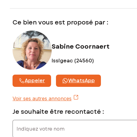
Contactez votre conseiller SAFTI : Sabine COORNAERT, Tél.
: 06 66 02 30 60, E-mail : sabine.coornaert@safti.fr - EI -
Agent commercial immatriculé au RSAC de Bergerac sous le
Ce bien vous est proposé par :
numéro 884 884 123
Sabine Coornaert
Issigeac (24560)
Appeler
WhatsApp
Voir ses autres annonces
Je souhaite être recontacté :
Indiquez votre nom