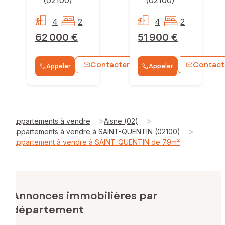
4
2
4
2
62 000 €
51 900 €
Contacter
Contact
Appeler
Appeler
WhatsApp
>
>
Appartements à vendre
Aisne (02)
>
Appartements à vendre à SAINT-QUENTIN (02100)
Appartement à vendre à SAINT-QUENTIN de 79m²
Annonces immobilières par
département