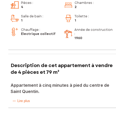
Pièces
:
Chambres
:
4
2
Salle de bain
:
Toilette
:
1
1
Chauffage :
Année de construction
Électrique collectif
:
1960
Description de cet appartement à vendre
de 4 pièces et 79 m²
Appartement à cinq minutes à pied du centre de
Saint Quentin.
Appartement situé à 5 minutes à pied de la place de Saint
Lire plus
Quentin, au 4 ème et dernier étage d’un immeuble
comprenant : une entrée, une cuisine équipée, un séjour