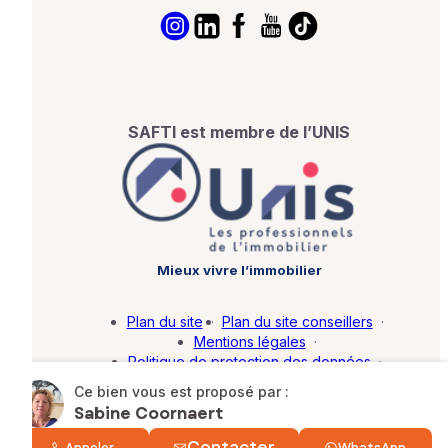
SAFTI est membre de l’UNIS
Mieux vivre l’immobilier
Plan du site
·
Plan du site conseillers
·
Mentions légales
·
Politique de protection des données
·
Barème d'honoraires
·
Paramétrer mes cookies
Ce bien vous est proposé par :
Sabine Coornaert
© SAFTI 2026. Tous droits réservés.
Contacter