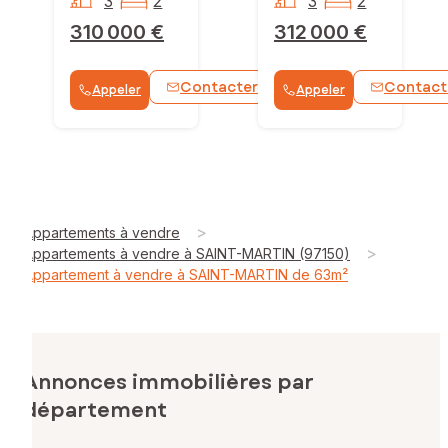
3
2
3
2
310 000 €
312 000 €
Contacter
Contact
Appeler
Appeler
WhatsApp
>
Appartements à vendre
>
Appartements à vendre à SAINT-MARTIN (97150)
Appartement à vendre à SAINT-MARTIN de 63m²
Annonces immobilières par
département