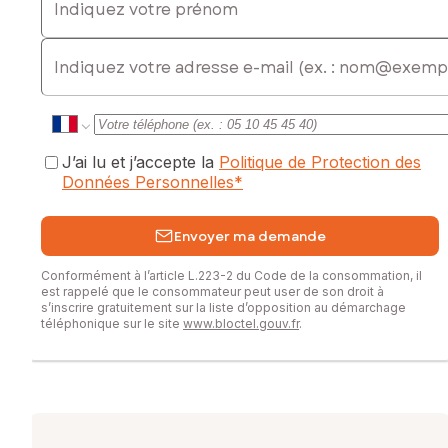
Honoraires charge vendeur
Contactez votre conseiller SAFTI : Emilien CARRÉ, Tél. :
E-mail
0690468850, E-mail : emilien.carre@safti.fr - EI - Agent
commercial immatriculé au RSAC de Basse-Terre sous le
numéro 792349060
J’ai lu et j’accepte la
Politique de Protection des
Données Personnelles
*
Envoyer ma demande
Conformément à l’article L.223-2 du Code de la consommation, il
est rappelé que le consommateur peut user de son droit à
s’inscrire gratuitement sur la liste d’opposition au démarchage
téléphonique sur le site
www.bloctel.gouv.fr
.