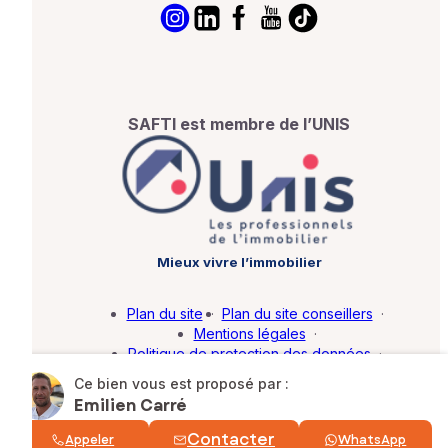
SAFTI est membre de l’UNIS
Mieux vivre l’immobilier
Plan du site
·
Plan du site conseillers
·
Mentions légales
·
Politique de protection des données
·
Barème d'honoraires
·
Paramétrer mes cookies
Ce bien vous est proposé par :
Emilien Carré
© SAFTI 2026. Tous droits réservés.
Contacter
Appeler
WhatsApp